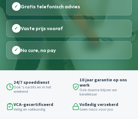
✓
Gratis telefonisch advies
✓
Vaste prijs vooraf
✓
No cure, no pay
10 jaar garantie op ons
24/7 spoeddienst
werk
Ook 's nachts en in het
Ook daarna blijven we
weekend
bereikbaar
VCA-gecertificeerd
Volledig verzekerd
Veilig en vakkundig
Geen risico voor jou